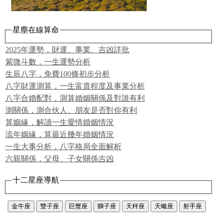
星塵在線算命
2025年運勢，財運、事業、吉凶詳批
紫微斗數，一生運勢分析
生辰八字，免費100條初步分析
八字財運測算，一生富貴程度及事業分析
八字合婚配對，測算婚姻關係及對誰有利
測關係，測合伙人、朋友是否對你有利
算姻緣，解讀一生愛情婚姻情況
流年姻緣，算最近幾年婚姻情況
一生大事分析，八字格局全面解析
六親關係，父母、子女關係吉凶
十二星座導航
金牛座
雙子座
巨蟹座
獅子座
天秤座
天蠍座
射手座