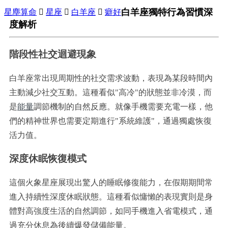
白羊座獨特行為習慣深
星塵算命

星座

白羊座

癖好
度解析
階段性社交迴避現象
白羊座常出現周期性的社交需求波動，表現為某段時間內
主動減少社交互動。這種看似"高冷"的狀態並非冷漠，而
是
能量
調節機制的自然反應。就像手機需要充電一樣，他
們的精神世界也需要定期進行"系統維護"，通過獨處恢復
活力值。
深度休眠恢復模式
這個火象星座展現出驚人的睡眠修復能力，在假期期間常
進入持續性深度休眠狀態。這種看似慵懶的表現實則是身
體對高強度生活的自然調節，如同手機進入省電模式，通
過充分休息為後續爆發儲備能量。