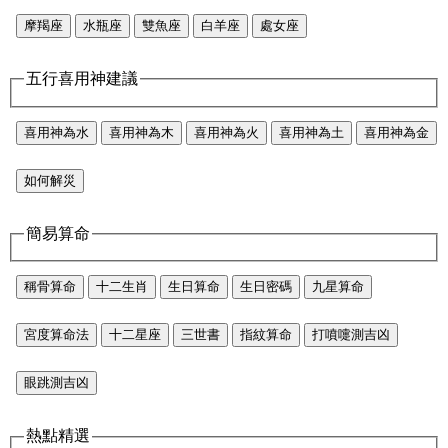
摩羯座
水瓶座
雙魚座
白羊座
處女座
五行喜用神建議
喜用神為水
喜用神為木
喜用神為火
喜用神為土
喜用神為金
如何解災
簡易算命
稱骨算命
十二生肖
生日算命
生日密碼
九星算命
宮度算命法
十二星座
三世書
指紋算命
打噴嚏測吉凶
眼跳測吉凶
熱點精選