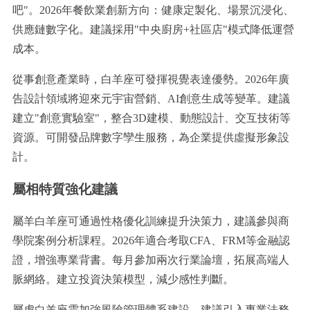
吧"。2026年餐飲業創新方向：健康定製化、場景沉浸化、
供應鏈數字化。建議採用"中央廚房+社區店"模式降低運營
成本。
從事創意產業時，白羊座可發揮視覺表達優勢。2026年廣
告設計領域將迎來元宇宙營銷、AI創意生成等變革。建議
建立"創意實驗室"，整合3D建模、動態設計、交互技術等
資源。可開發品牌數字孿生服務，為企業提供虛擬形象設
計。
屬相特質強化建議
屬羊白羊座可通過性格優化訓練提升決策力，建議參與商
學院案例分析課程。2026年適合考取CFA、FRM等金融認
證，增強專業背書。每月參加兩次行業論壇，拓展高端人
脈網絡。建立投資決策模型，減少感性判斷。
屬虎白羊座需加強風險管理體系建設，建議引入專業法務