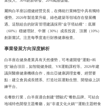
業投入、30%創新研發、20%風險儲備。
屬狗白羊座以穩健經營見長，在傳統行業轉型中具有獨特
優勢。2026年製造業升級、綠色建築等領域存在發展機
遇。這類組合的財富管理建議採用"金字塔結構"：底層
（60%）穩健理財、中層（30%）成長投資、頂層（10%）
創新嘗試。注意每季度進行財務健康檢查。
事業發展方向深度解析
白羊座在健身產業具有天然優勢，可考慮開發"運動+科
技"融合項目，如智能健身鏡、VR運動課程等。2026年建
議與醫療健康機構合作，推出亞健康調理套餐。經營要
點：建立會員成長體系、打造社區運動生態、開發線上訓
練平台。
在餐飲行業，白羊座適合創建"體驗式"餐飲品牌。可結合
地域特色開發主題餐廳，如"非遺文化火鍋""運動主題輕食