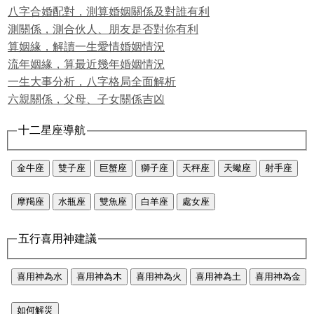
八字合婚配對，測算婚姻關係及對誰有利
測關係，測合伙人、朋友是否對你有利
算姻緣，解讀一生愛情婚姻情況
流年姻緣，算最近幾年婚姻情況
一生大事分析，八字格局全面解析
六親關係，父母、子女關係吉凶
十二星座導航
金牛座
雙子座
巨蟹座
獅子座
天秤座
天蠍座
射手座
摩羯座
水瓶座
雙魚座
白羊座
處女座
五行喜用神建議
喜用神為水
喜用神為木
喜用神為火
喜用神為土
喜用神為金
如何解災