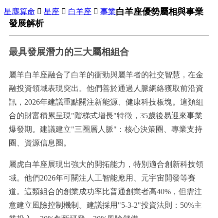
白羊座優勢屬相與事業
星塵算命

星座

白羊座

事業
發展解析
最具發展潛力的三大屬相組合
屬羊白羊座融合了白羊的衝勁與屬羊者的社交智慧，在金
融投資領域表現突出。他們善於通過人脈網絡獲取前沿資
訊，2026年建議重點關注新能源、健康科技板塊。這類組
合的財富積累呈現"階梯式增長"特徵，35歲後易迎來事業
爆發期。建議建立"三圈層人脈"：核心決策圈、專業支持
圈、資源信息圈。
屬虎白羊座展現出強大的開拓能力，特別適合創新科技領
域。他們2026年可關注人工智能應用、元宇宙開發等賽
道。這類組合的創業成功率比普通創業者高40%，但需注
意建立風險控制機制。建議採用"5-3-2"投資法則：50%主