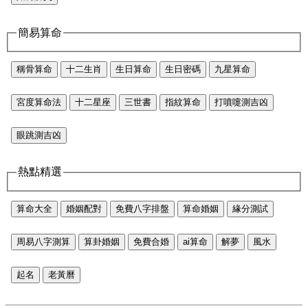
簡易算命
稱骨算命
十二生肖
生日算命
生日密碼
九星算命
宮度算命法
十二星座
三世書
指紋算命
打噴嚏測吉凶
眼跳測吉凶
熱點精選
算命大全
婚姻配對
免費八字排盤
算命婚姻
緣分測試
周易八字測算
算卦婚姻
免費合婚
ai算命
解夢
風水
起名
老黃曆