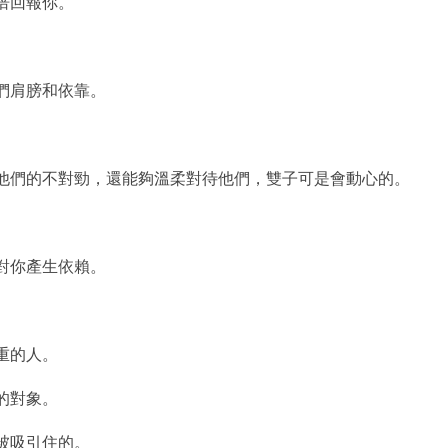
倍回報你。
們肩膀和依靠。
現他們的不對勁，還能夠溫柔對待他們，雙子可是會動心的。
對你產生依賴。
重的人。
的對象。
被吸引住的。