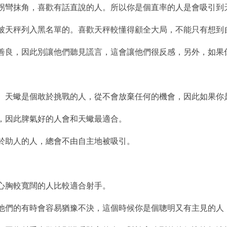
喜歡拐彎抹角，喜歡有話直說的人。所以你是個直率的人是會吸引到
馬被天秤列入黑名單的。喜歡天秤較懂得顧全大局，不能只有想到
們很善良，因此別讓他們聽見謊言，這會讓他們很反感，另外，如
的菜。天蠍是個敢於挑戰的人，從不會放棄任何的機會，因此如果
氣，因此脾氣好的人會和天蠍最適合。
樂於助人的人，總會不由自主地被吸引。
於心胸較寬闊的人比較適合射手。
加上他們的有時會容易猶豫不決，這個時候你是個聰明又有主見的