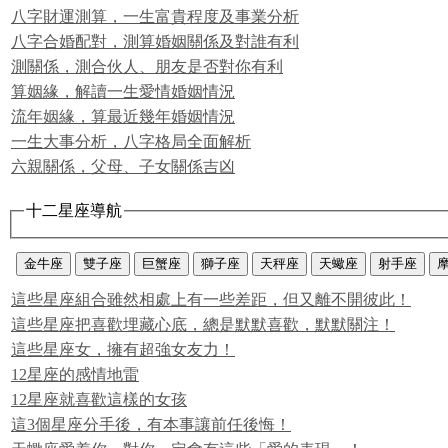
八字財運測算，一生富貴程度及事業分析
八字合婚配對，測算婚姻關係及對誰有利
測關係，測合伙人、朋友是否對你有利
算姻緣，解讀一生愛情婚姻情況
流年姻緣，算最近幾年婚姻情況
一生大事分析，八字格局全面解析
六親關係，父母、子女關係吉凶
十二星座導航
金牛座
雙子座
巨蟹座
獅子座
天秤座
天蠍座
射手座
這些星座組合雖然相處上有一些差距，但又離不開彼此！
這些星座把喜歡埋藏心底，總是默默喜歡，默默關注！
這些星座女，擁有超強女友力！
12星座的感情地雷
12星座就喜歡這樣的女孩
這3個星座分手後，有本事讓前任後悔！