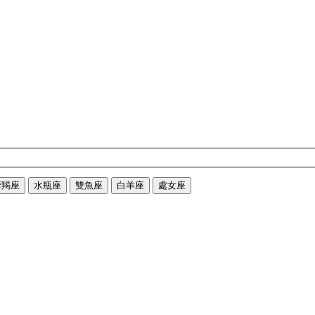
摩羯座
水瓶座
雙魚座
白羊座
處女座