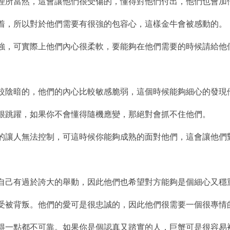
成理所當然，這會讓他們很受傷的，懂得對他們付出，他們也會加
執着，所以對於他們需要有很強的包容心，這樣金牛會被感動的。
很堅強，可實際上他們內心很柔軟，要能夠在他們需要的時候請給他
面試較陰暗的，他們的內心比較敏感脆弱，這個時候能夠細心的發
是很跳躍，如果你不會懂得隨機應變，那絕對會抓不住他們。
來真的讓人無法控制，可這時候你能夠成熟的面對他們，這會讓他們
讓自己有過於誇大的舉動，因此他們也希望對方能夠是個細心又穩
忍受被背叛。他們的愛可是很忠誠的，因此他們很需要一個很專情
們覺得一點都不可靠。如果你是個認真又踏實的人，巨蟹可是很容易