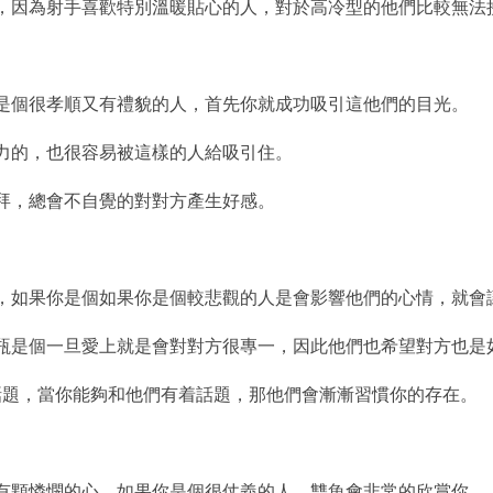
手，因為射手喜歡特別溫暖貼心的人，對於高冷型的他們比較無法
你是個很孝順又有禮貌的人，首先你就成功吸引這他們的目光。
魅力的，也很容易被這樣的人給吸引住。
崇拜，總會不自覺的對對方產生好感。
緒中，如果你是個如果你是個較悲觀的人是會影響他們的心情，就會
水瓶是個一旦愛上就是會對對方很專一，因此他們也希望對方也是
的話題，當你能夠和他們有着話題，那他們會漸漸習慣你的存在。
們有顆憐憫的心，如果你是個很仗義的人，雙魚會非常的欣賞你。