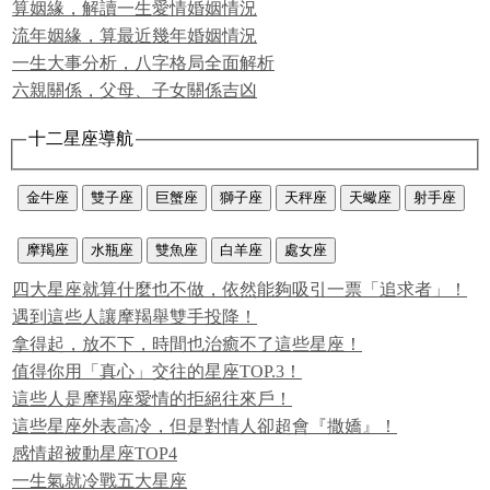
算姻緣，解讀一生愛情婚姻情況
流年姻緣，算最近幾年婚姻情況
一生大事分析，八字格局全面解析
六親關係，父母、子女關係吉凶
十二星座導航
金牛座
雙子座
巨蟹座
獅子座
天秤座
天蠍座
射手座
摩羯座
水瓶座
雙魚座
白羊座
處女座
四大星座就算什麼也不做，依然能夠吸引一票「追求者」！
遇到這些人讓摩羯舉雙手投降！
拿得起，放不下，時間也治癒不了這些星座！
值得你用「真心」交往的星座TOP.3！
這些人是摩羯座愛情的拒絕往來戶！
這些星座外表高冷，但是對情人卻超會『撒嬌』！
感情超被動星座TOP4
一生氣就冷戰五大星座