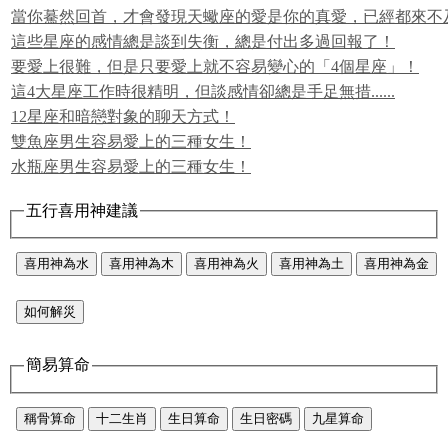
當你驀然回首，才會發現天蠍座的愛是你的真愛，已經都來不
這些星座的感情總是談到失衡，總是付出多過回報了！
要愛上很難，但是只要愛上就不容易變心的「4個星座」！
這4大星座工作時很精明，但談感情卻總是手足無措......
12星座和暗戀對象的聊天方式！
雙魚座男生容易愛上的三種女生！
水瓶座男生容易愛上的三種女生！
五行喜用神建議
喜用神為水
喜用神為木
喜用神為火
喜用神為土
喜用神為金
如何解災
簡易算命
稱骨算命
十二生肖
生日算命
生日密碼
九星算命