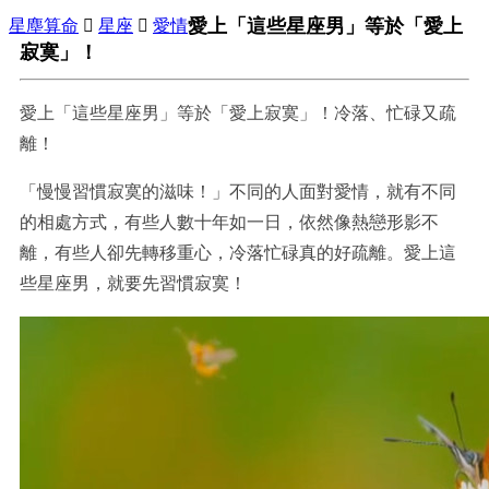
愛上「這些星座男」等於「愛上
星塵算命

星座

愛情
寂寞」！
愛上「這些星座男」等於「愛上寂寞」！冷落、忙碌又疏
離！
「慢慢習慣寂寞的滋味！」不同的人面對愛情，就有不同
的相處方式，有些人數十年如一日，依然像熱戀形影不
離，有些人卻先轉移重心，冷落忙碌真的好疏離。愛上這
些星座男，就要先習慣寂寞！