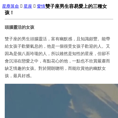
雙子座男生容易愛上的三種女
星塵算命

星座

愛情
孩！
頭腦靈活的女孩
雙子座的男生頭腦靈活，富有幽默感，且知識頗豐。能帶
給女孩子歡樂氣息的，他是一個很受女孩子歡迎的人。又
因為是個八面玲瓏的人，所以雖然是知性的星座，但卻不
會沉溺在戀愛之中，有點花心的他，一點也不欣賞嚴肅而
缺乏情趣的女孩。對於開朗聰明，而能欣賞他的幽默女
孩，最具好感。