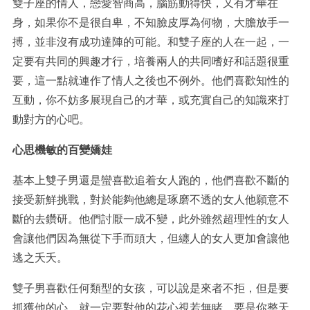
雙子座的情人，戀愛智商高，腦筋動得快，又有才華在
身，如果你不是很自卑，不知臉皮厚為何物，大膽放手一
搏，並非沒有成功達陣的可能。和雙子座的人在一起，一
定要有共同的興趣才行，培養兩人的共同嗜好和話題很重
要，這一點就連作了情人之後也不例外。他們喜歡知性的
互動，你不妨多展現自己的才華，或充實自己的知識來打
動對方的心吧。
心思機敏的百變嬌娃
基本上雙子男還是蠻喜歡追着女人跑的，他們喜歡不斷的
接受新鮮挑戰，對於能夠他總是琢磨不透的女人他願意不
斷的去鑽研。他們討厭一成不變，此外雖然超理性的女人
會讓他們因為無從下手而頭大，但纏人的女人更加會讓他
逃之夭夭。
雙子男喜歡任何類型的女孩，可以說是來者不拒，但是要
抓獲他的心。就一定要對他的花心視若無睹，要是你整天