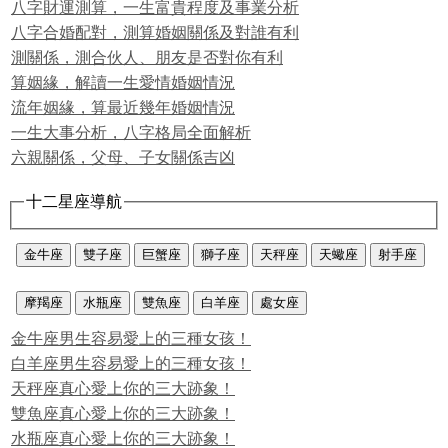
八字財運測算，一生富貴程度及事業分析
八字合婚配對，測算婚姻關係及對誰有利
測關係，測合伙人、朋友是否對你有利
算姻緣，解讀一生愛情婚姻情況
流年姻緣，算最近幾年婚姻情況
一生大事分析，八字格局全面解析
六親關係，父母、子女關係吉凶
十二星座導航
金牛座
雙子座
巨蟹座
獅子座
天秤座
天蠍座
射手座
摩羯座
水瓶座
雙魚座
白羊座
處女座
金牛座男生容易愛上的三種女孩！
白羊座男生容易愛上的三種女孩！
天秤座真心愛上你的三大跡象！
雙魚座真心愛上你的三大跡象！
水瓶座真心愛上你的三大跡象！