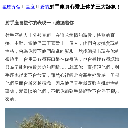
射手座真心愛上你的三大跡象！
星塵算命

星座

愛情
射手座喜歡你的表現一：總纏着你
射手座的人十分被束縛，在追求愛情的時候，特別的直
接、主動。當他們真正喜歡上一個人，他們會改掉貪玩的
性格，會為你停下他們前進的腳步，然後總是出現在你的
視線里，會用盡各種藉口呆在你身邊，也會尋找各種話題
只為了能夠拉近與你的距離……就算你一直拒絕他們，射
手座也從來不會放棄，雖然心裡經常會產生挫敗感，但是
他們反而會越來越積極，因為他們天生就喜歡有挑戰性的
事物，愛冒險的他們，不把你追到手是絕對不會停下腳步
來的。