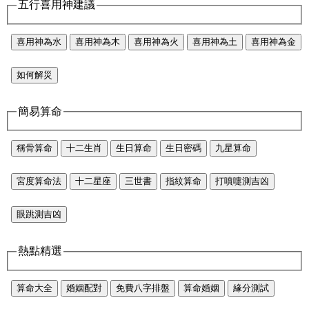
五行喜用神建議
喜用神為水
喜用神為木
喜用神為火
喜用神為土
喜用神為金
如何解災
簡易算命
稱骨算命
十二生肖
生日算命
生日密碼
九星算命
宮度算命法
十二星座
三世書
指紋算命
打噴嚏測吉凶
眼跳測吉凶
熱點精選
算命大全
婚姻配對
免費八字排盤
算命婚姻
緣分測試