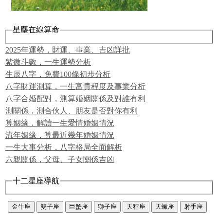
星塵在線算命
2025年運勢，財運、事業、吉凶詳批
紫微斗數，一生運勢分析
生辰八字，免費100條初步分析
八字財運測算，一生富貴程度及事業分析
八字合婚配對，測算婚姻關係及對誰有利
測關係，測合伙人、朋友是否對你有利
算姻緣，解讀一生愛情婚姻情況
流年姻緣，算最近幾年婚姻情況
一生大事分析，八字格局全面解析
六親關係，父母、子女關係吉凶
十二星座導航
金牛座
雙子座
巨蟹座
獅子座
天秤座
天蠍座
射手座