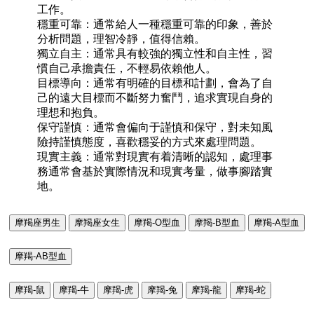
工作。
穩重可靠：通常給人一種穩重可靠的印象，善於
分析問題，理智冷靜，值得信賴。
獨立自主：通常具有較強的獨立性和自主性，習
慣自己承擔責任，不輕易依賴他人。
目標導向：通常有明確的目標和計劃，會為了自
己的遠大目標而不斷努力奮鬥，追求實現自身的
理想和抱負。
保守謹慎：通常會偏向于謹慎和保守，對未知風
險持謹慎態度，喜歡穩妥的方式來處理問題。
現實主義：通常對現實有着清晰的認知，處理事
務通常會基於實際情況和現實考量，做事腳踏實
地。
摩羯座男生
摩羯座女生
摩羯-O型血
摩羯-B型血
摩羯-A型血
摩羯-AB型血
摩羯-鼠
摩羯-牛
摩羯-虎
摩羯-兔
摩羯-龍
摩羯-蛇